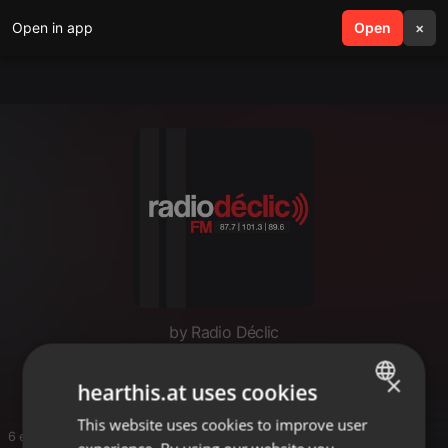
Open in app
search
Open
menu
×
by Radio Déclic
Les Histoires de Samah
×
hearthis.at uses cookies
This website uses cookies to improve user
ENGLISH
6 entries