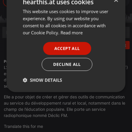
hearthis.at uses cookies
21
This website uses cookies to improve user
ENGLISH
experience. By using our website you
GERMAN
consent to all cookies in accordance with
FRENCH
our Cookie Policy.
Read more
PORTUGUESE
Post
ACCEPT ALL
SPANISH
ITALIAN
Profile description of Radio Déclic:
DECLINE ALL
L’Association pour la Communication en Terres de Lorraine (ACT)
est née en 1984 de la volonté de jeunes agriculteurs et
SHOW DETAILS
d’enseignants du Toulois, de proposer un outil innovant au
service des habitants.
Strictly
Targeting
Functionality
Elle a pour objet de créer et gérer des outils de communication
necessary
au service du développement rural et local, notamment dans le
champ de l’éducation populaire. Elle porte un service
radiophonique nommé Déclic FM.
Translate this for me