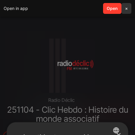
Open in app
search
Open
menu
×
Radio Déclic
251104 - Clic Hebdo : Histoire du
monde associatif
×