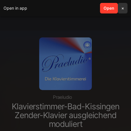
Open in app
search
Open
menu
×
Praeludio
Klavierstimmer-Bad-Kissingen
Zender-Klavier ausgleichend
moduliert