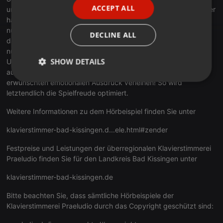
ACCEPT ALL
unser Bewusstsein und stört somit die Wirkung der Musik. Daher
SPANISH
habe ich abschließend den Klang ausgleichend moduliert, und
ITALIAN
nun kann die Musik ihre positive Wirkung entfalten. Sie merken
DECLINE ALL
das am Klavierspieler selbst. Er spielt das Stück anders. Denn
nun muss er nicht mehr sich darauf konzentrieren, klangliche
SHOW DETAILS
Unstimmigkeiten durch einen veränderten Anschlag
auszugleichen. Nun kann er dem Stück dem von ihm
erwünschten emotionalen Ausdruck verleihen! So wird
Strictly
Targeting
Functionality
necessary
letztendlich die Spielfreude optimiert.
Weitere Informationen zu dem Hörbeispiel finden Sie unter
klavierstimmer-bad-kissingen.d...ele.html#zender
Festpreise und Leistungen der überregionalen Klavierstimmerei
Praeludio finden Sie für den Landkreis Bad Kissingen unter
Strictly necessary
Targeting
Functionality
klavierstimmer-bad-kissingen.de
Strictly necessary cookies allow core website
functionality such as user login and account
Bitte beachten Sie, dass sämtliche Hörbeispiele der
management. The website cannot be used properly
without strictly necessary cookies.
Klavierstimmerei Praeludio durch das Copyright geschützt sind:
Provider /
Name
Expiration
Description