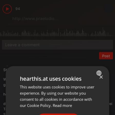
94
http://www.praeludio...
Post
Störungen im Klangbild beseitigt
×
hearthis.at uses cookies
Wenn Sie dieses Hörbeispiel mit der vorhergehenden, lediglich
gestimmten Version vergleichen
This website uses cookies to improve user
ENGLISH
experience. By using our website you
hearthis.at/praeludio/klaviers...ohne-modulation
GERMAN
consent to all cookies in accordance with
dann werden Sie dort feststellen, dass sich in der Mittellage zwei
FRENCH
our Cookie Policy.
Read more
Töne klanglich vom Rest der Töne durch eine unangenehme
PORTUGUESE
Schärfe abheben. Dieser Unterschied im Klangmuster aktiviert