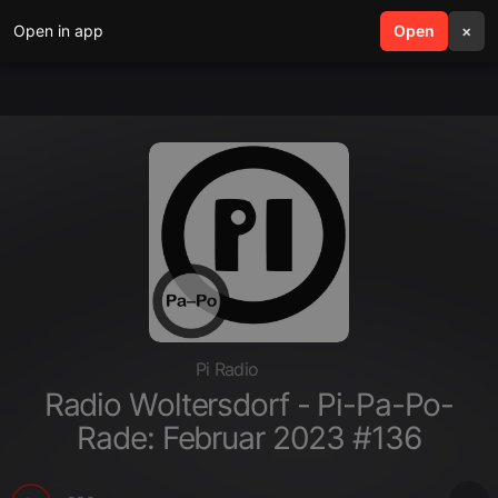
Open in app
search
Open
menu
×
Pi Radio
Radio Woltersdorf - Pi-Pa-Po-
Rade: Februar 2023 #136