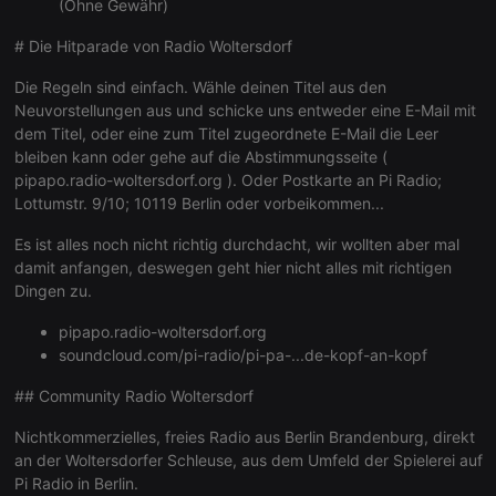
(Ohne Gewähr)
configuration
cookie
# Die Hitparade von Radio Woltersdorf
PHPSESSID
1 year
User Login
PHP.net
Session
.hearthis.at
Die Regeln sind einfach. Wähle deinen Titel aus den
Cookie
Neuvorstellungen aus und schicke uns entweder eine E-Mail mit
reseller
.hearthis.at
4 weeks 2
Saves the
dem Titel, oder eine zum Titel zugeordnete E-Mail die Leer
days
user id who
bleiben kann oder gehe auf die Abstimmungsseite (
suggested
hearthis.at to
pipapo.radio-woltersdorf.org
). Oder Postkarte an Pi Radio;
you.
Lottumstr. 9/10; 10119 Berlin oder vorbeikommen...
CookieScriptConsent
4 weeks 2
This cookie is
CookieScript
days
used by
.hearthis.at
Es ist alles noch nicht richtig durchdacht, wir wollten aber mal
Cookie-
damit anfangen, deswegen geht hier nicht alles mit richtigen
Script.com
service to
Dingen zu.
remember
visitor cookie
consent
pipapo.radio-woltersdorf.org
preferences.
soundcloud.com/pi-radio/pi-pa-...de-kopf-an-kopf
It is
necessary for
Cookie-
## Community Radio Woltersdorf
Script.com
cookie
Nichtkommerzielles, freies Radio aus Berlin Brandenburg, direkt
banner to
work
an der Woltersdorfer Schleuse, aus dem Umfeld der Spielerei auf
properly.
Pi Radio in Berlin.