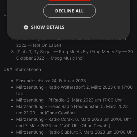
— KGLW)
ITALIAN
DECLINE ALL
## Die aktuelle Hitparade (Januar 2023)
(Platz 2) Laibach — The Future (The Future — 7.
SHOW DETAILS
November 2022 — Mute)
(Platz 2) Cylob — Halbinsel (Halbinsel — 20. Dezember
Strictly
Targeting
Functionality
necessary
2022 — Not On Label)
(Platz 1) Ty Segall — Frog Meets Fly (Frog Meets Fly — 20.
Oktober 2022 — Moog Music Inc)
### Informationen
Einsendeschluss: 24. Februar 2023
Märzsendung – Radio Woltersdorf: 2. März 2023 um 17:00
Strictly necessary
Targeting
Functionality
Uhr
Strictly necessary cookies allow core website
Märzsendung – Pi Radio: 2. März 2023 um 17:00 Uhr
functionality such as user login and account
Märzsendung – Freies Radio Neumünster: 5. März 2023
management. The website cannot be used properly
um 22:00 Uhr (Ohne Gewähr)
without strictly necessary cookies.
Märzsendung – Radio Corax: 6. März 2023 um 20:00 Uhr
Provider /
und 7. März 2023 um 11:00 Uhr (Ohne Gewähr)
Name
Expiration
Description
Domain
Märzsendung – Radio Slubfurt: 7. März 2023 um 20:00 Uhr
chatbox_minimized
.hearthis.at
Session
Chat