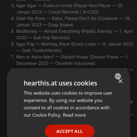
Agar Agar — Dude on horse (Player Non Player — 20.
Januar 2023 — Cracki Records / A+LSO)
Dash Rip Rock — Baby, Please Don't Go (Cowpunk — 18.
Januar 2023 — Drag Snake)
Mudhoney — Almost Everything (Plastic Eternity — 7. April
2023 — Sub Pop Records)
Iggy Pop — Morning Show (Every Loser — 6. Januar 2023
— Gold Tooth/Atlantic)
Man or Astro-Man? — Distant Pulsar (Distant Pulsar — 1.
Dezember 2022 — Chunklet Industries)
Pure Adult — The Power of Incredible Violence, Pt. III (II —
27. Januar — FatCat Records)
×
hearthis.at uses cookies
Dayzero — Obsidian (Infernal Sounds Presents: Future
Forms — 27. Januar 2023 — Infernal Sounds)
This website uses cookies to improve user
ENGLISH
New Age Doom — Conquer the Sin: Nick Reinhart / Hard
experience. By using our website you
Repent Mix (Remix The Universe — 27. Januar 2023 — We
GERMAN
consent to all cookies in accordance with
Are Busy Bodies)
FRENCH
our Cookie Policy.
Read more
Station 17 — Untergang (Untergang — 19. Januar 2023 —
Bureau B)
PORTUGUESE
King Gizzard & The Lizard Wizard — The Balrog: Live At
ACCEPT ALL
Red Rocks '22 (Live At Red Rocks '22 — 24. Januar 2023
SPANISH