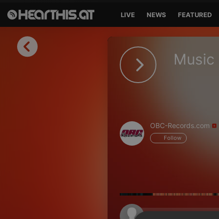
LIVE
NEWS
FEATURED
Sign in
Music 
Sign in with Facebook
Sign in with Google
Sign in with Apple
OBC-Records.com
Your email address
Follow
Your password
Sign in
Lost Password?