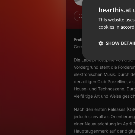
Don't have an account?
hearthis.at 
Create account now, it's free!
2
1
This website uses
cookies in accord
By using our services you
accept our
Privacy Policy
and
Terms of Service
.
Cookie
Profile description of OBC-Recor
Settings
SHOW DETAI
German:
Report barrier
Die Labelphilosophie von OBC-
Toggle Accessibility
Strictly 
Vordergrund steht die Förderun
Accessibility Statement
elektronischen Musik. Durch d
Cancel subscription
derzeitigen Club Porzelline, a
House- und Technoszene. Durch
Copyright Compliance
vielfältige Art und Weise gesich
Service by ACRCloud
Nach den ersten Releases (OB
Strictly necessary co
jedoch sinnvoll als Orientier
used properly without
einer Neuausrichtung im April 
Hauptaugenmerk auf der digita
Name