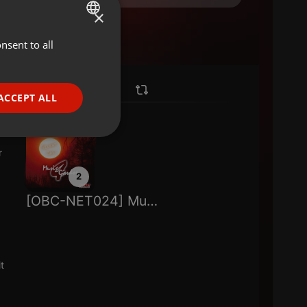
×
nsent to all
ENGLISH
GERMAN
FRENCH
ACCEPT ALL
PORTUGUESE
SPANISH
ionality
r
ITALIAN
2
[OBC-NET024] Music 4 Garden - Silent Call
e website cannot be
t