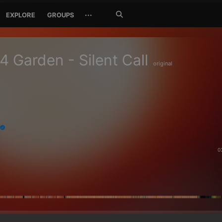
Search
···
EXPLORE
GROUPS
Jetzt
suchen
4 Garden - Silent Call
original
0