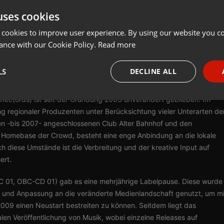
uses cookies
Share
Add
Song.Link
 cookies to improve user experience. By using our website you co
ance with our Cookie Policy.
Read more
ds.com:
LS
DECLINE ALL
Rec(ords) ist seit der Gründung 2003 unverändert geblieben. Im
necessary
Targeting
Funct
g regionaler Produzenten unter Berücksichtung vieler Unterarten de
en -bis 2007- angeschlossenen Club Alter Bahnhof und den
ls Homebase der Crowd, besteht eine enge Anbindung an die lokale
 diese Umstände ist die Verbreitung und der kreative Input auf
ert.
Strictly necessary
Targeting
Functionality
C 01, OBC-CD 01) gab es eine mehrjährige Labelpause. Diese wurde
okies allow core website functionality such as user login and account management. Th
ung und Anpassung an die veränderte Medienlandschaft genutzt, um mi
 strictly necessary cookies.
2009 einen Neustart bestreiten zu können. Seitdem liegt das
Provider /
len Veröffentlichung von Musik, wobei einzelne Releases auf
Expiration
Description
Domain