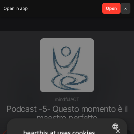
Open in app
search
Open
menu
×
mindfulACT
Podcast -5- Questo momento è il
maestro perfetto
×
hearthis.at uses cookies