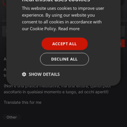
157
This website uses cookies to improve user
ENGLISH
experience. By using our website you
GERMAN
consent to all cookies in accordance with
FRENCH
our Cookie Policy.
Read more
PORTUGUESE
ACCEPT ALL
Post
SPANISH
ITALIAN
DECLINE ALL
Ascolta il 5° episodio del Podcast di
mindfulACT.it
Audio-riflessione sulla consapevolezza del momento presente,
SHOW DETAILS
tratta da Pema Chödrön.
(Non è una pratica meditativa, ma una lettura, quindi puoi
Strictly
Targeting
Functionality
necessary
ascoltarlo in qualsiasi momento e luogo, ad occhi aperti!)
Translate this for me
Other