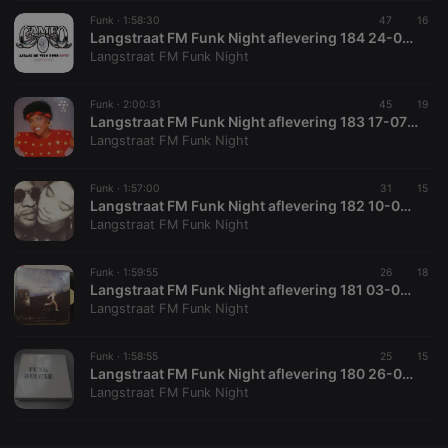
Funk ·
CookieScriptConsent
1:58:30
4 weeks 2
47
This cookie is
16
CookieScript
days
used by
.hearthis.at
Langstraat FM Funk Night aflevering 184 24-07-2021 stream
Cookie-
Langstraat FM Funk Night
Script.com
service to
remember
Funk ·
2:00:31
45
visitor cookie
19
consent
Langstraat FM Funk Night aflevering 183 17-07-2021 stream
preferences.
Langstraat FM Funk Night
It is
necessary for
Cookie-
Funk ·
1:57:00
Script.com
31
15
cookie
Langstraat FM Funk Night aflevering 182 10-07-2021 stream
banner to
Langstraat FM Funk Night
work
properly.
Funk ·
1:59:55
26
18
Langstraat FM Funk Night aflevering 181 03-07-2021 stream
Langstraat FM Funk Night
Provider /
Name
Expiration
Description
Domain
Funk ·
1:58:55
25
15
Provider /
Langstraat FM Funk Night aflevering 180 26-06-2021 stream
Name
Expiration
Description
searchtext
.hearthis.at
Session
Text of
Domain
Langstraat FM Funk Night
your last
search on
_pk_id.1.260f
.hearthis.at
1 year
This cookie
hearthis.at
name is
associated