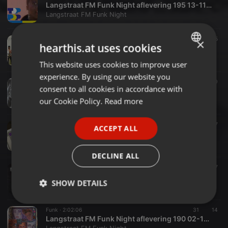
Langstraat FM Funk Night aflevering 195 13-11-2021 stream
Langstraat FM Funk Night
Funk ·
1:57:55
36
15
×
hearthis.at uses cookies
Langstraat FM Funk Night aflevering 194 06-11-2021 stream
Langstraat FM Funk Night
This website uses cookies to improve user
ENGLISH
experience. By using our website you
GERMAN
Funk ·
1:59:17
49
20
consent to all cookies in accordance with
Langstraat FM Funk Night aflevering 193 30-10-2021 stream
FRENCH
our Cookie Policy.
Read more
Langstraat FM Funk Night
PORTUGUESE
Funk ·
2:00:15
72
17
ACCEPT ALL
SPANISH
Langstraat FM Funk Night aflevering 192 23-10-2021 stream
Langstraat FM Funk Night
ITALIAN
DECLINE ALL
Funk ·
1:54:38
26
17
Langstraat FM Funk Night aflevering 191 09-10-2021 stream
SHOW DETAILS
Langstraat FM Funk Night
Strictly
Targeting
Functionality
Funk ·
2:02:06
31
14
necessary
Langstraat FM Funk Night aflevering 190 02-10-2021 stream