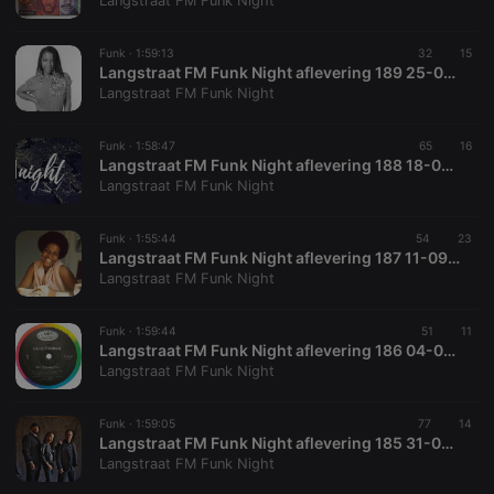
Langstraat FM Funk Night
Funk ·
1:59:13
32
15
Langstraat FM Funk Night aflevering 189 25-09-2021 stream
Langstraat FM Funk Night
Strictly necessary
Targeting
Functionality
Funk ·
1:58:47
65
16
Strictly necessary cookies allow core website
Langstraat FM Funk Night aflevering 188 18-09-2021 stream
functionality such as user login and account
Langstraat FM Funk Night
management. The website cannot be used properly
without strictly necessary cookies.
Funk ·
1:55:44
54
23
Provider /
Langstraat FM Funk Night aflevering 187 11-09-2021 stream
Name
Expiration
Description
Domain
Langstraat FM Funk Night
chatbox_minimized
.hearthis.at
Session
Chat
configuration
cookie
Funk ·
1:59:44
51
11
Langstraat FM Funk Night aflevering 186 04-09-2021 stream
PHPSESSID
1 year
User Login
PHP.net
Langstraat FM Funk Night
Session
.hearthis.at
Cookie
reseller
.hearthis.at
4 weeks 2
Saves the
Funk ·
1:59:05
77
14
days
user id who
Langstraat FM Funk Night aflevering 185 31-07-2021 stream
suggested
Langstraat FM Funk Night
hearthis.at to
you.