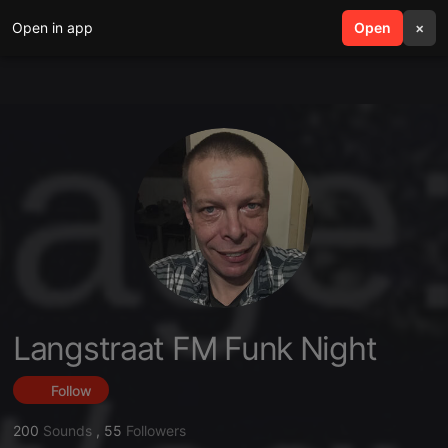
Open in app
search
Open
menu
×
Langstraat FM Funk Night
Follow
200
Sounds
,
55
Followers