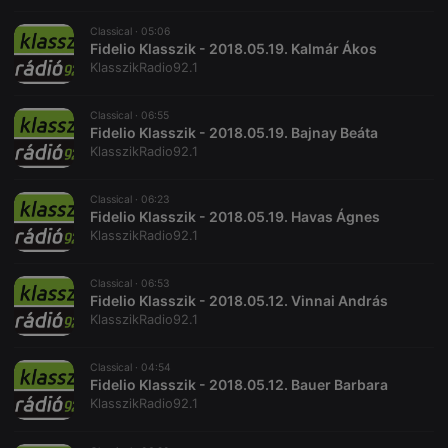
remember
visitor cookie
Classical ·
05:06
consent
Fidelio Klasszik - 2018.05.19. Kalmár Ákos
preferences.
KlasszikRadio92.1
It is
necessary for
Cookie-
Script.com
Classical ·
06:55
cookie
Fidelio Klasszik - 2018.05.19. Bajnay Beáta
banner to
KlasszikRadio92.1
work
properly.
Classical ·
06:23
Fidelio Klasszik - 2018.05.19. Havas Ágnes
KlasszikRadio92.1
Provider /
Name
Expiration
Description
Domain
Classical ·
06:53
Provider /
Name
Expiration
Description
Fidelio Klasszik - 2018.05.12. Vinnai András
searchtext
.hearthis.at
Session
Text of
Domain
your last
KlasszikRadio92.1
search on
_pk_id.1.260f
.hearthis.at
1 year
This cookie
hearthis.at
name is
associated
Classical ·
04:54
cf_caching
hearthis.at
59
Define if
with the
Fidelio Klasszik - 2018.05.12. Bauer Barbara
minutes
site is
Piwik open
57
cacheable
KlasszikRadio92.1
source web
seconds
or not
analytics
platform. It is