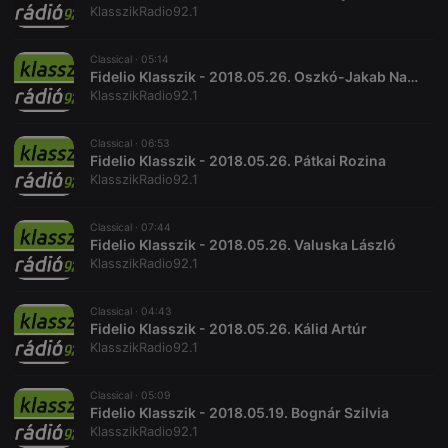
KlasszikRadio92.1
Strictly necessary
Targeting
Functionality
Classical ·
05:14
Strictly necessary cookies allow core website
Fidelio Klasszik - 2018.05.26. Oszkó-Jakab Natália
functionality such as user login and account
KlasszikRadio92.1
management. The website cannot be used properly
without strictly necessary cookies.
Classical ·
06:53
Provider /
Name
Expiration
Description
Fidelio Klasszik - 2018.05.26. Pátkai Rozina
Domain
KlasszikRadio92.1
chatbox_minimized
.hearthis.at
Session
Chat
configuration
cookie
Classical ·
07:44
Fidelio Klasszik - 2018.05.26. Valuska László
PHPSESSID
1 year
User Login
PHP.net
Session
KlasszikRadio92.1
.hearthis.at
Cookie
reseller
.hearthis.at
4 weeks 2
Saves the
Classical ·
04:43
days
user id who
Fidelio Klasszik - 2018.05.26. Kálid Artúr
suggested
KlasszikRadio92.1
hearthis.at to
you.
CookieScriptConsent
4 weeks 2
This cookie is
CookieScript
Classical ·
05:09
days
used by
.hearthis.at
Fidelio Klasszik - 2018.05.19. Bognár Szilvia
Cookie-
KlasszikRadio92.1
Script.com
service to