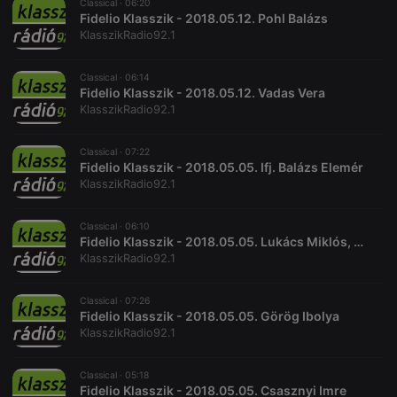
used to help
Classical ·
06:20
website
Fidelio Klasszik - 2018.05.12. Pohl Balázs
owners track
KlasszikRadio92.1
visitor
behaviour
and measure
site
Classical ·
06:14
performance.
Fidelio Klasszik - 2018.05.12. Vadas Vera
It is a pattern
KlasszikRadio92.1
type cookie,
where the
prefix _pk_id
is followed
Classical ·
07:22
by a short
Fidelio Klasszik - 2018.05.05. Ifj. Balázs Elemér
series of
KlasszikRadio92.1
numbers and
letters, which
is believed to
be a
Classical ·
06:10
reference
Fidelio Klasszik - 2018.05.05. Lukács Miklós, Klenyán Csaba
code for the
KlasszikRadio92.1
domain
setting the
cookie.
Classical ·
07:26
_pk_ses.1.260f
.hearthis.at
29
This cookie
Fidelio Klasszik - 2018.05.05. Görög Ibolya
minutes
name is
KlasszikRadio92.1
57
associated
seconds
with the
Piwik open
source web
Classical ·
05:18
analytics
Fidelio Klasszik - 2018.05.05. Csasznyi Imre