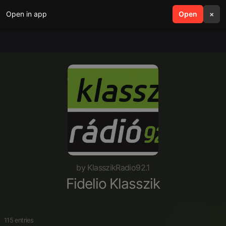
Open in app
search
Open
menu
×
by KlasszikRadio92.1
Fidelio Klasszik
115 entries