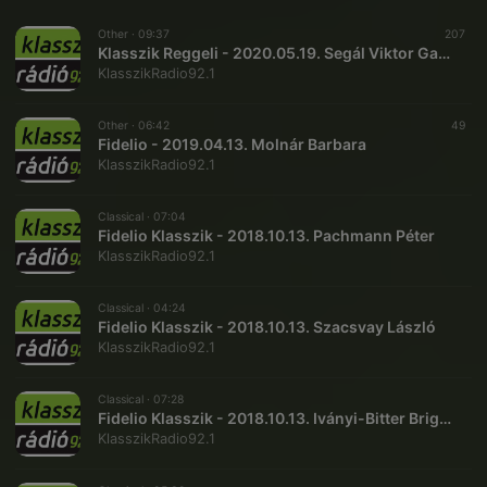
Other ·
09:37
207
Klasszik Reggeli - 2020.05.19. Segál Viktor Gazdagok az étteremben
KlasszikRadio92.1
Other ·
06:42
49
Fidelio - 2019.04.13. Molnár Barbara
KlasszikRadio92.1
Classical ·
07:04
Fidelio Klasszik - 2018.10.13. Pachmann Péter
KlasszikRadio92.1
Classical ·
04:24
Fidelio Klasszik - 2018.10.13. Szacsvay László
KlasszikRadio92.1
Classical ·
07:28
Fidelio Klasszik - 2018.10.13. Iványi-Bitter Brigitta
KlasszikRadio92.1