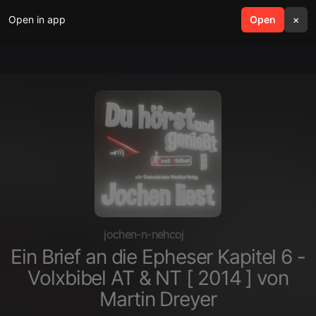
Open in app
search
Open
menu
×
jochen-n-nehcoj
Ein Brief an die Epheser Kapitel 6 -
Volxbibel AT & NT [ 2014 ] von
Martin Dreyer