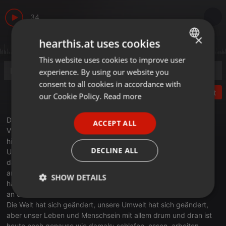
34
×
hearthis.at uses cookies
This website uses cookies to improve user
ENGLISH
experience. By using our website you
GERMAN
consent to all cookies in accordance with
Post
FRENCH
our Cookie Policy.
Read more
PORTUGUESE
Du hörst und genießt - Jochen liest
ACCEPT ALL
SPANISH
Viele gute, fast würde ich sagen lebenswichtige Infos werden
hier in leicht verständlichem Deutsch erklärt.
ITALIAN
DECLINE ALL
Um was es auch gerade nach Weihnachten geht und wie man
das Geschenk der Geschenke entdecken, auspacken und
annehmen kann und auch tatsächlich täglichen nutzen davon
SHOW DETAILS
hat, findest du in den 6 kurzen Kapiteln des Briefes von Paulus
an die Gemeinde damals in Epheseus, also im 'Epheserbrief'.
Strictly
Targeting
Functionality
Die Welt hat sich geändert, unsere Umwelt hat sich geändert,
necessary
aber unser Leben und Menschsein mit allem drum und dran ist
heute noch genauso wie damals: schlafen, essen, arbeiten,