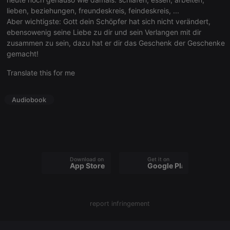
lieben, beziehungen, freundeskreis, feindeskreis, ...
Aber wichtigste: Gott dein Schöpfer hat sich nicht verändert,
ebensowenig seine Liebe zu dir und sein Verlangen mit dir
zusammen zu sein, dazu hat er dir das Geschenk der Geschenke
Strictly necessary
Targeting
Functionality
gemacht!
Strictly necessary cookies allow core website
Translate this for me
functionality such as user login and account
management. The website cannot be used properly
without strictly necessary cookies.
Audiobook
Provider /
Name
Expiration
Description
Domain
chatbox_minimized
.hearthis.at
Session
Chat
configuration
cookie
Download on the
Get it on
PHPSESSID
1 year
User Login
PHP.net
App Store
Google Play
Session
.hearthis.at
Cookie
reseller
.hearthis.at
4 weeks 2
Saves the
days
user id who
report infringement
suggested
hearthis.at to
you.