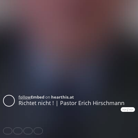
follow
Embed
on
hearthis.at
Richtet nicht ! | Pastor Erich Hirschmann
--:--
/
--:--
Share
Like
Repost
Download