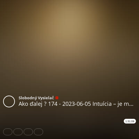
Slobodný Vysielač
Ako ďalej ? 174 - 2023-06-05 Intuícia – je možné naučiť sa ju ovládať ?
1:31:09
Share
Like
Repost
Download