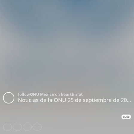
follow
ONU México
on
hearthis.at
Noticias de la ONU 25 de septiembre de 2020
06:10
Share
Like
Repost
Download