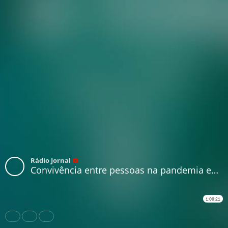
Rádio Jornal
Convivência entre pessoas na pandemia em meio ao isolamento
1:00:21
Share
Like
Repost