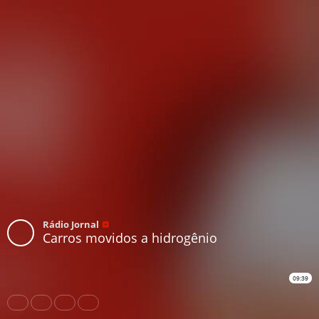
Rádio Jornal
Carros movidos a hidrogênio
09:39
Share
Like
Repost
Download