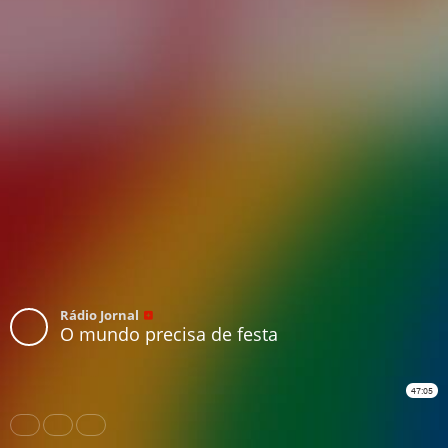
Rádio Jornal
O mundo precisa de festa
47:05
Share
Like
Repost