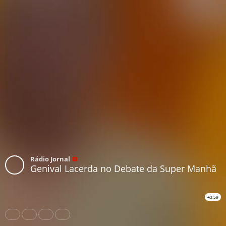
Rádio Jornal
Genival Lacerda no Debate da Super Manhã
43:59
Share
Like
Repost
Download