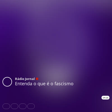
Rádio Jornal
Entenda o que é o fascismo
04:16
Share
Like
Repost
Download