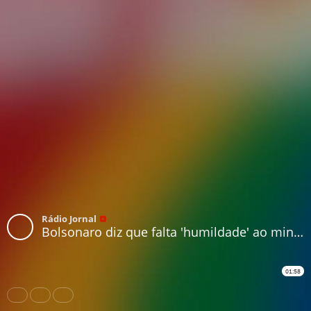
Rádio Jornal
Bolsonaro diz que falta 'humildade' ao ministro da Saúde Mandetta
01:58
Share
Like
Repost