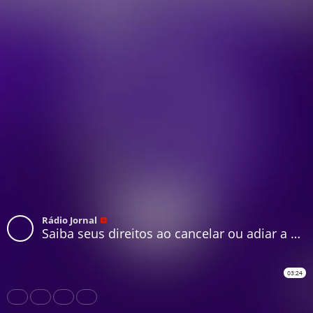
Rádio Jornal
Saiba seus direitos ao cancelar ou adiar a passagem aérea durante a pandemia do coronavírus
03:24
Share
Like
Repost
Download