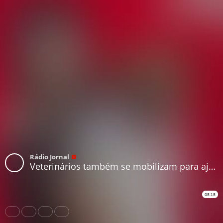
Rádio Jornal
Veterinários também se mobilizam para ajudar no tratamento do coronavírus
05:15
Share
Like
Repost
Download