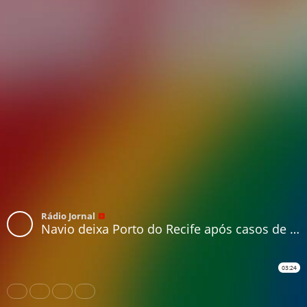
Rádio Jornal
Navio deixa Porto do Recife após casos de coronavírus e óbito
03:24
Share
Like
Repost
Download