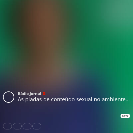
Rádio Jornal
As piadas de conteúdo sexual no ambiente de trabalho
08:22
Share
Like
Repost
Download