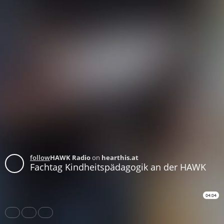
follow
HAWK Radio
on
hearthis.at
Fachtag Kindheitspädagogik an der HAWK
04:04
Share
Like
Repost