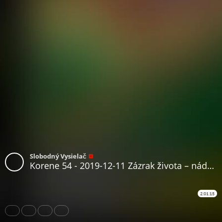
Slobodný Vysielač
Korene 54 - 2019-12-11 Zázrak života – nádej obrody...
2:01:15
Share
Like
Repost
Download