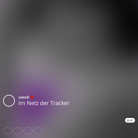
aweb
Im Netz der Tracker
20:47
Share
Like
Repost
Download