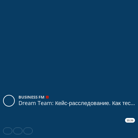
BUSINESS FM
Dream Team: Кейс-расследование. Как тестирование помогло понять, что продажники «отжимали» заказы у коллег
35:39
Share
Like
Repost