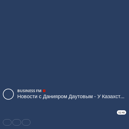
BUSINESS FM
Новости с Данияром Даутовым - У Казахстана и Китая 55 совместных проектов
02:48
Share
Like
Repost