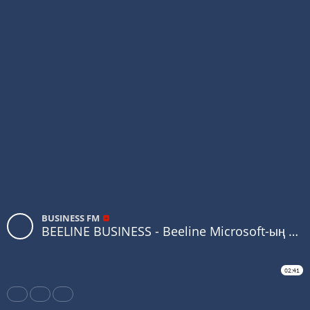
BUSINESS FM
BEELINE BUSINESS - Beeline Microsoft-ың Қазақстандағы ресми серіктесі болды
02:41
Share
Like
Repost