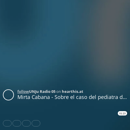
follow
UNJu Radio 05
on
hearthis.at
Mirta Cabana - Sobre el caso del pediatra detenido del Garrahan
01:23
Share
Like
Repost
Download