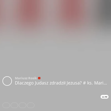
Mariusz Rosik
Dlaczego Judasz zdradził Jezusa? # ks. Mariusz Rosik
11:49
Share
Like
Repost
Download