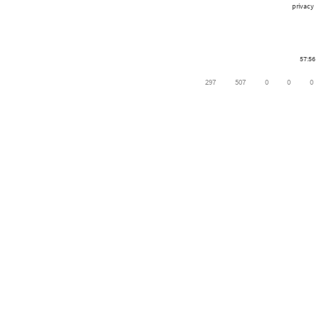
privacy
57:56
297
507
0
0
0