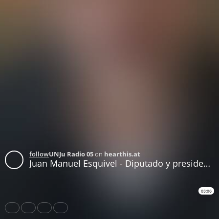
follow
UNJu Radio 05
on
hearthis.at
Juan Manuel Esquivel - Diputado y presidente Comisión de Transporte - Taxis interjurisdiccionales
03:06
Share
Like
Repost
Download