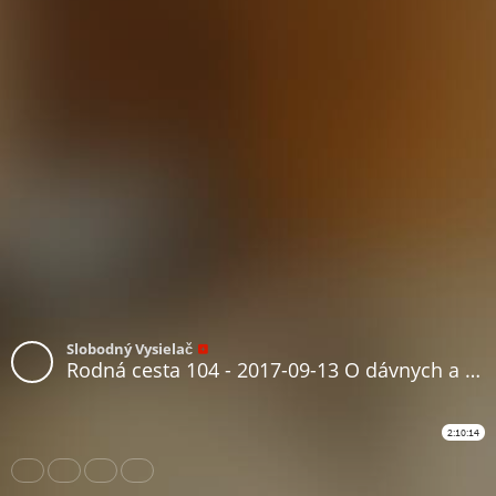
Slobodný Vysielač
Rodná cesta 104 - 2017-09-13 O dávnych a nových symboloch, znakoch a znameniach
2:10:14
Share
Like
Repost
Download