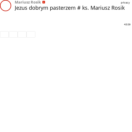
Mariusz Rosik
privacy
Jezus dobrym pasterzem # ks. Mariusz Rosik
43:09
Share
Like
Repost
Download