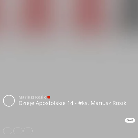
Mariusz Rosik
Dzieje Apostolskie 14 - #ks. Mariusz Rosik
09:02
Share
Like
Repost