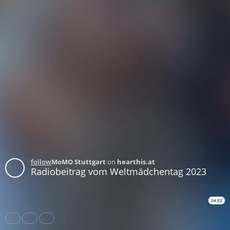
follow
MoMO Stuttgart
on
hearthis.at
Radiobeitrag vom Weltmädchentag 2023
04:53
Share
Like
Repost