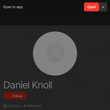
Open in app
search
Open
menu
×
Daniel Knoll
Follow
25
Sounds
,
4
Followers