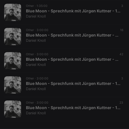
Other ·
CookieScriptConsent
1:35:00
4 weeks 2
This cookie is
3
CookieScript
days
used by
.hearthis.at
Blue Moon - Sprechfunk mit Jürgen Kuttner - 15.10.1996
Cookie-
Daniel Knoll
Script.com
service to
remember
Other ·
3:00:00
visitor cookie
16
consent
Blue Moon - Sprechfunk mit Jürgen Kuttner - 08.10.1996
preferences.
Daniel Knoll
It is
necessary for
Cookie-
Other ·
3:00:00
Script.com
42
cookie
Blue Moon - Sprechfunk mit Jürgen Kuttner - 01.10.1996
banner to
Daniel Knoll
work
properly.
Other ·
3:00:00
3
Blue Moon - Sprechfunk mit Jürgen Kuttner - 17.09.1996
Daniel Knoll
Provider /
Name
Expiration
Description
Domain
Other ·
3:00:00
23
Provider /
Blue Moon - Sprechfunk mit Jürgen Kuttner - 10.09.1996
Name
Expiration
Description
searchtext
.hearthis.at
Session
Text of
Domain
Daniel Knoll
your last
search on
_pk_id.1.260f
.hearthis.at
1 year
This cookie
hearthis.at
name is
associated