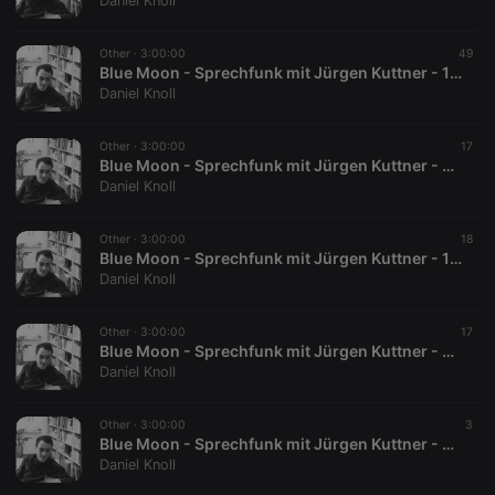
Daniel Knoll
Other ·
3:00:00
49
Blue Moon - Sprechfunk mit Jürgen Kuttner - 10.12.1996
Daniel Knoll
Strictly necessary
Targeting
Functionality
Other ·
3:00:00
17
Strictly necessary cookies allow core website
Blue Moon - Sprechfunk mit Jürgen Kuttner - 03.12.1996
functionality such as user login and account
Daniel Knoll
management. The website cannot be used properly
without strictly necessary cookies.
Other ·
3:00:00
18
Provider /
Blue Moon - Sprechfunk mit Jürgen Kuttner - 19.11.1996
Name
Expiration
Description
Domain
Daniel Knoll
chatbox_minimized
.hearthis.at
Session
Chat
configuration
cookie
Other ·
3:00:00
17
Blue Moon - Sprechfunk mit Jürgen Kuttner - 05.11.1996
PHPSESSID
1 year
User Login
PHP.net
Daniel Knoll
Session
.hearthis.at
Cookie
reseller
.hearthis.at
4 weeks 2
Saves the
Other ·
3:00:00
3
days
user id who
Blue Moon - Sprechfunk mit Jürgen Kuttner - 22.10.1996
suggested
Daniel Knoll
hearthis.at to
you.