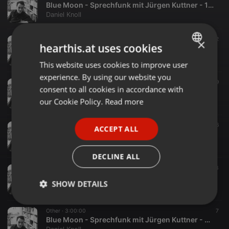
Blue Moon - Sprechfunk mit Jürgen Kuttner - 18.03.1997
Daniel Knoll
Other ·
3:05:00
12
×
hearthis.at uses cookies
Blue Moon - Sprechfunk mit Jürgen Kuttner - 25.02.1997
Daniel Knoll
This website uses cookies to improve user
ENGLISH
experience. By using our website you
GERMAN
Other ·
3:03:54
19
consent to all cookies in accordance with
Blue Moon - Sprechfunk mit Jürgen Kuttner - 18.02.1997
FRENCH
our Cookie Policy.
Read more
Daniel Knoll
PORTUGUESE
Other ·
3:05:01
16
ACCEPT ALL
SPANISH
Blue Moon - Sprechfunk mit Jürgen Kuttner - 11.02.1997
Daniel Knoll
ITALIAN
DECLINE ALL
Other ·
3:00:00
53
Blue Moon - Sprechfunk mit Jürgen Kuttner - 14.01.1997
SHOW DETAILS
Daniel Knoll
Strictly
Targeting
Functionality
Other ·
3:00:00
7
necessary
Blue Moon - Sprechfunk mit Jürgen Kuttner - 07.01.1997