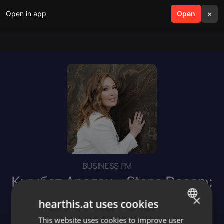
Open in app
search
Open
menu
×
BUSINESS FM
Кымбат Арслан, «Stone Decor»:
значение соцсетей в жизни
×
hearthis.at uses cookies
бизнесвумен
This website uses cookies to improve user
ENGLISH