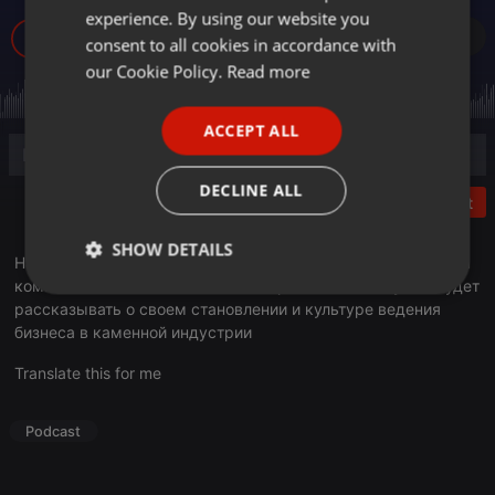
experience. By using our website you
GERMAN
247
consent to all cookies in accordance with
FRENCH
our Cookie Policy.
Read more
PORTUGUESE
ACCEPT ALL
SPANISH
ITALIAN
DECLINE ALL
Post
SHOW DETAILS
На волнах Business FM авторская программа руководителя
компании «Stone Decor» Кымбат Арслан. Бизнесвумен будет
Strictly
Targeting
Functionality
рассказывать о своем становлении и культуре ведения
necessary
бизнеса в каменной индустрии
Translate this for me
Podcast
Strictly necessary
Targeting
Functionality