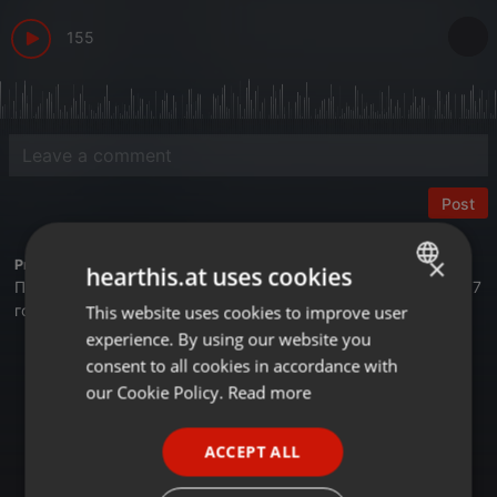
155
Post
×
Profile description of BUSINESS FM:
hearthis.at uses cookies
Первая деловая радиостанция в Казахстане. Вещаем с 2017
года.
This website uses cookies to improve user
ENGLISH
experience. By using our website you
GERMAN
Астана - 105,4 FM
consent to all cookies in accordance with
Алматы - 89,6 FM
FRENCH
our Cookie Policy.
Read more
Шымкент - 107,7 FM
Онлайн на сайте Businessfm.kz
PORTUGUESE
В Яндекс Станции
ACCEPT ALL
SPANISH
В Apple Music
Tune In