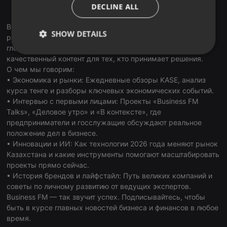
ITALIAN
DECLINE ALL
RadioGarden
Business FM Kazakhstan — первая и ведущая деловая
SHOW DETAILS
радиостанция страны. В наших подкастах мы объединяем
глобальные тренды и локальную экспертизу, создавая
Strictly
Targeting
Functionality
качественный контент для тех, кто принимает решения.
necessary
О чем мы говорим:
• Экономика и рынки: Ежедневные обзоры KASE, анализ
курса тенге и разборы ключевых экономических событий.
• Интервью с первыми лицами: Проекты «Business FM
Talks», «Деловое утро» и «В контексте», где
предприниматели и госслужащие обсуждают реальное
положение дел в бизнесе.
Strictly necessary
Targeting
Functionality
• Инновации и ИИ: Как технологии 2026 года меняют рынок
Strictly necessary cookies allow core website
Казахстана и какие инструменты помогают масштабировать
functionality such as user login and account
проекты прямо сейчас.
management. The website cannot be used properly
• История брендов и лайфстайл: Путь великих компаний и
without strictly necessary cookies.
советы по личному развитию от ведущих экспертов.
Provider /
Business FM — так звучит успех. Подписывайтесь, чтобы
Name
Expiration
Description
Domain
быть в курсе главных новостей бизнеса и финансов в любое
chatbox_minimized
.hearthis.at
Session
Chat
время.
configuration