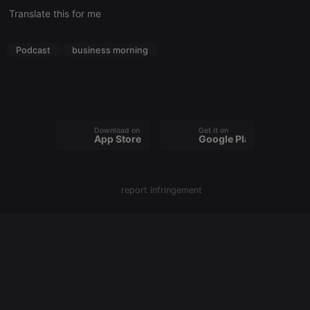
cookie
Translate this for me
PHPSESSID
1 year
User Login
PHP.net
Session
.hearthis.at
Cookie
Podcast
business morning
reseller
.hearthis.at
4 weeks 2
Saves the
days
user id who
suggested
hearthis.at to
you.
CookieScriptConsent
4 weeks 2
This cookie is
CookieScript
Download on the
Get it on
days
used by
.hearthis.at
App Store
Google Play
Cookie-
Script.com
service to
remember
visitor cookie
report infringement
consent
preferences.
It is
necessary for
Cookie-
Script.com
cookie
banner to
work
properly.