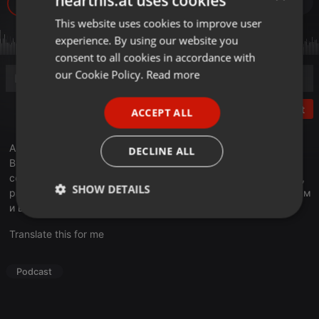
hearthis.at uses cookies
418
1
This website uses cookies to improve user
ENGLISH
experience. By using our website you
GERMAN
consent to all cookies in accordance with
FRENCH
our Cookie Policy.
Read more
PORTUGUESE
Post
ACCEPT ALL
SPANISH
ITALIAN
Авторская программа Валихана Тена «Другой ты!» на
DECLINE ALL
Business FM возвращается. В очередном выпуске нового
сезона «Другой ты!» Алмаз Шарман, профессор медицины,
SHOW DETAILS
рассказал, почему питание в школах должно быть полезным
и вкусным.
Strictly
Targeting
Functionality
necessary
Translate this for me
Podcast