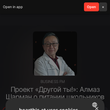
Open in app
search
Open
menu
×
BUSINESS FM
Проект «Другой ты!»: Алмаз
Шарман о питании школьников
×