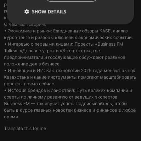
радиостанция страны. В наших подкастах мы объединяем
глобальные тренды и локальную экспертизу, создавая
SHOW DETAILS
качественный контент для тех, кто принимает решения.
О чем мы говорим:
Strictly
Targeting
Functionality
necessary
• Экономика и рынки: Ежедневные обзоры KASE, анализ
курса тенге и разборы ключевых экономических событий.
• Интервью с первыми лицами: Проекты «Business FM
Talks», «Деловое утро» и «В контексте», где
предприниматели и госслужащие обсуждают реальное
положение дел в бизнесе.
• Инновации и ИИ: Как технологии 2026 года меняют рынок
Strictly necessary
Targeting
Functionality
Казахстана и какие инструменты помогают масштабировать
проекты прямо сейчас.
Strictly necessary cookies allow core website
• История брендов и лайфстайл: Путь великих компаний и
functionality such as user login and account
management. The website cannot be used properly
советы по личному развитию от ведущих экспертов.
without strictly necessary cookies.
Business FM — так звучит успех. Подписывайтесь, чтобы
быть в курсе главных новостей бизнеса и финансов в любое
Provider /
Name
Expiration
Description
Domain
время.
chatbox_minimized
.hearthis.at
Session
Chat
Translate this for me
configuration
cookie