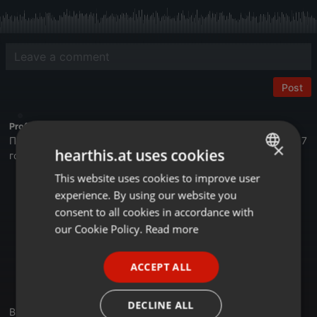
Post
Profile description of BUSINESS FM:
Первая деловая радиостанция в Казахстане. Вещаем с 2017
×
hearthis.at uses cookies
года.
This website uses cookies to improve user
ENGLISH
Астана - 105,4 FM
experience. By using our website you
Алматы - 89,6 FM
GERMAN
consent to all cookies in accordance with
Шымкент - 107,7 FM
FRENCH
Онлайн на сайте Businessfm.kz
our Cookie Policy.
Read more
В Яндекс Станции
PORTUGUESE
В Apple Music
ACCEPT ALL
Tune In
SPANISH
RadioGarden
ITALIAN
DECLINE ALL
Business FM Kazakhstan — первая и ведущая деловая