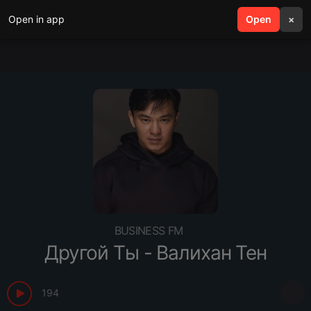
Open in app
search
Open
menu
×
BUSINESS FM
Другой Ты - Валихан Тен
194