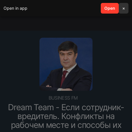
Open in app
search
Open
menu
×
BUSINESS FM
Dream Team - Если сотрудник-
вредитель. Конфликты на
рабочем месте и способы их