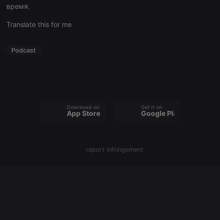
configuration
время.
cookie
Translate this for me
PHPSESSID
1 year
User Login
PHP.net
Session
.hearthis.at
Cookie
Podcast
reseller
.hearthis.at
4 weeks 2
Saves the
days
user id who
suggested
hearthis.at to
you.
CookieScriptConsent
4 weeks 2
This cookie is
CookieScript
days
used by
.hearthis.at
Download on the
Get it on
Cookie-
App Store
Google Play
Script.com
service to
remember
visitor cookie
consent
preferences.
report infringement
It is
necessary for
Cookie-
Script.com
cookie
banner to
work
properly.