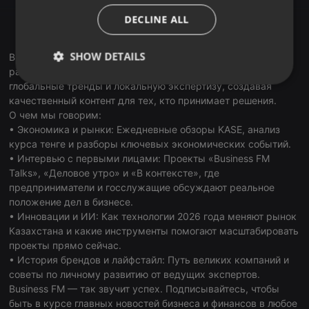
В Apple Music
ITALIAN
Tune In
DECLINE ALL
RadioGarden
SHOW DETAILS
Business FM Kazakhstan — первая и ведущая деловая
радиостанция страны. В наших подкастах мы объединяем
Strictly
Targeting
Functionality
глобальные тренды и локальную экспертизу, создавая
necessary
качественный контент для тех, кто принимает решения.
О чем мы говорим:
• Экономика и рынки: Ежедневные обзоры KASE, анализ
курса тенге и разборы ключевых экономических событий.
• Интервью с первыми лицами: Проекты «Business FM
Talks», «Деловое утро» и «В контексте», где
предприниматели и госслужащие обсуждают реальное
Strictly necessary
Targeting
Functionality
положение дел в бизнесе.
• Инновации и ИИ: Как технологии 2026 года меняют рынок
Strictly necessary cookies allow core website
Казахстана и какие инструменты помогают масштабировать
functionality such as user login and account
management. The website cannot be used properly
проекты прямо сейчас.
without strictly necessary cookies.
• История брендов и лайфстайл: Путь великих компаний и
Provider /
советы по личному развитию от ведущих экспертов.
Name
Expiration
Description
Domain
Business FM — так звучит успех. Подписывайтесь, чтобы
быть в курсе главных новостей бизнеса и финансов в любое
chatbox_minimized
.hearthis.at
Session
Chat