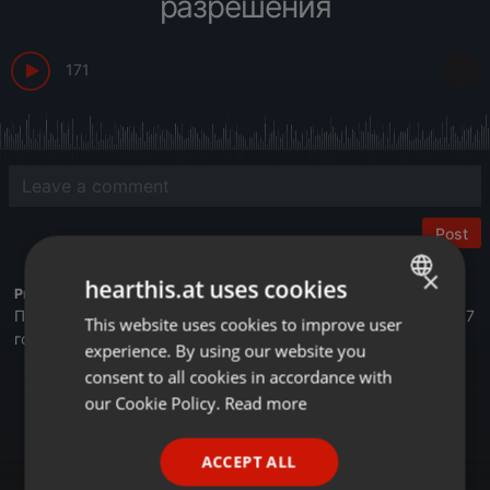
разрешения
171
Post
×
hearthis.at uses cookies
Profile description of BUSINESS FM:
Первая деловая радиостанция в Казахстане. Вещаем с 2017
This website uses cookies to improve user
ENGLISH
года.
experience. By using our website you
GERMAN
consent to all cookies in accordance with
Астана - 105,4 FM
FRENCH
our Cookie Policy.
Read more
Алматы - 89,6 FM
Шымкент - 107,7 FM
PORTUGUESE
Онлайн на сайте Businessfm.kz
ACCEPT ALL
В Яндекс Станции
SPANISH