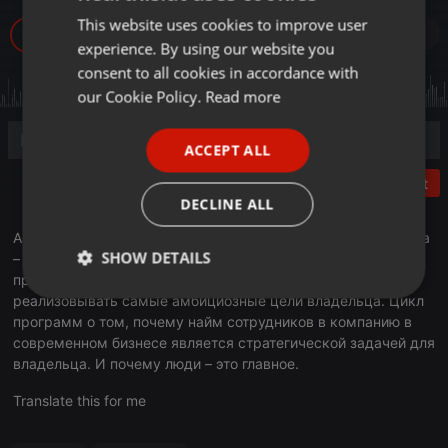
This website uses cookies to improve user
ENGLISH
410
experience. By using our website you
GERMAN
consent to all cookies in accordance with
FRENCH
our Cookie Policy.
Read more
PORTUGUESE
ACCEPT ALL
SPANISH
Post
ITALIAN
DECLINE ALL
Авторская программа «Dream Team» Рифата Абдураманова
SHOW DETAILS
– владельца компании HR Капитал. Мы начинаем цикл
программ о том, как собрать команду людей, способных
Strictly
Targeting
Functionality
реализовывать самые амбициозные цели владельца. Цикл
necessary
программ о том, почему найм сотрудников в компанию в
современном бизнесе является стратегической задачей для
владельца. И почему люди – это главное.
Translate this for me