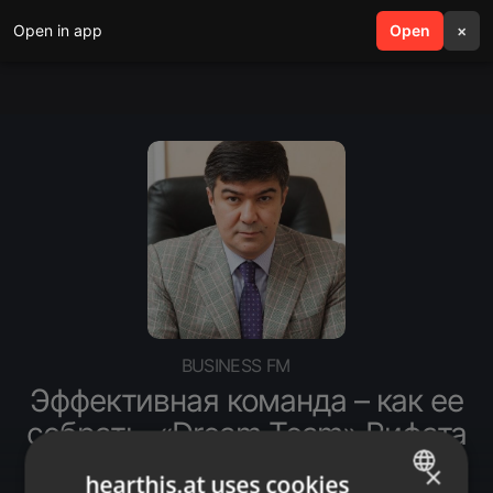
Open in app
search
Open
menu
×
BUSINESS FM
Эффективная команда – как ее
собрать. «Dream Team» Рифата
Абдураманова
×
hearthis.at uses cookies