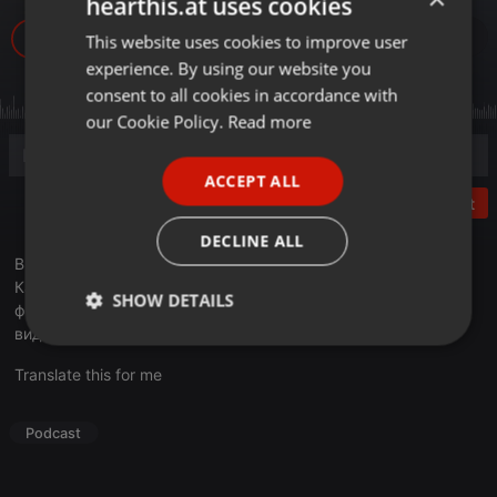
hearthis.at uses cookies
876
1
This website uses cookies to improve user
ENGLISH
experience. By using our website you
GERMAN
consent to all cookies in accordance with
FRENCH
our Cookie Policy.
Read more
PORTUGUESE
ACCEPT ALL
SPANISH
Post
ITALIAN
DECLINE ALL
В эфире очередной выпуск программы «Деловое утро».
Кайрат Боранбаев, председатель Наблюдательного совета
SHOW DETAILS
футбольного клуба «Кайрат», рассказал о том, как данный
вид спорта развивается в нашей стране
Strictly
Targeting
Functionality
necessary
Translate this for me
Podcast