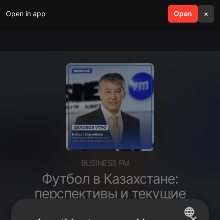
Open in app
search
Open
menu
×
BUSINESS FM
Футбол в Казахстане:
перспективы и текущие
тенденции развития
×