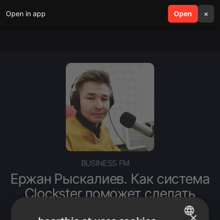
Open in app
search
Open
menu
×
BUSINESS FM
Ержан Рыскалиев. Как система
Clockster поможет сделать
бизнес прозрачным
×