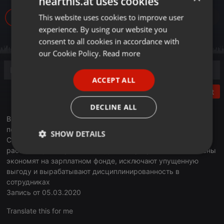
hearthis.at uses cookies
This website uses cookies to improve user
ENGLISH
860
experience. By using our website you
GERMAN
consent to all cookies in accordance with
FRENCH
our Cookie Policy.
Read more
PORTUGUESE
ACCEPT ALL
SPANISH
Post
ITALIAN
DECLINE ALL
В гостях у «Бизнес ФМ» в программе «Деловое утро»
побывал Ержан Рыскалиев, CEO и со-основатель проекта
SHOW DETAILS
Clockster, системы учета рабочего времени. IT-специалист
рассказал, как при помощи данной программы бизнесмены
Strictly
Targeting
Functionality
экономят на зарплатном фонде, исключают упущенную
necessary
выгоду и вырабатывают дисциплинированность в
сотрудниках
Запись от 05.03.2020
Translate this for me