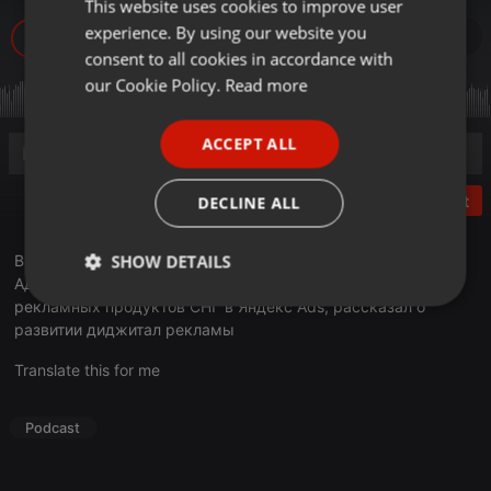
This website uses cookies to improve user
ENGLISH
experience. By using our website you
1.172
1
GERMAN
consent to all cookies in accordance with
FRENCH
our Cookie Policy.
Read more
PORTUGUESE
ACCEPT ALL
SPANISH
ITALIAN
Post
DECLINE ALL
SHOW DETAILS
В эфире очередной выпуск программы «Деловое утро».
Адильбек Кадирбаев, руководитель отдела по развитию
рекламных продуктов СНГ в Яндекс Ads, рассказал о
Strictly
Targeting
Functionality
necessary
развитии диджитал рекламы
Translate this for me
Podcast
Strictly necessary
Targeting
Functionality