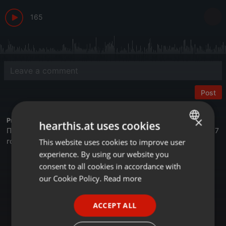
165
Post
×
Profile description of BUSINESS FM:
hearthis.at uses cookies
Первая деловая радиостанция в Казахстане. Вещаем с 2017
года.
This website uses cookies to improve user
ENGLISH
experience. By using our website you
GERMAN
Астана - 105,4 FM
consent to all cookies in accordance with
Алматы - 89,6 FM
FRENCH
our Cookie Policy.
Read more
Шымкент - 107,7 FM
Онлайн на сайте Businessfm.kz
PORTUGUESE
В Яндекс Станции
ACCEPT ALL
SPANISH
В Apple Music
Tune In