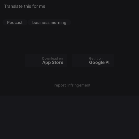
cookie
Translate this for me
PHPSESSID
1 year
User Login
PHP.net
Session
.hearthis.at
Cookie
Podcast
business morning
reseller
.hearthis.at
4 weeks 2
Saves the
days
user id who
suggested
hearthis.at to
you.
CookieScriptConsent
4 weeks 2
This cookie is
CookieScript
Download on the
Get it on
days
used by
.hearthis.at
App Store
Google Play
Cookie-
Script.com
service to
remember
visitor cookie
report infringement
consent
preferences.
It is
necessary for
Cookie-
Script.com
cookie
banner to
work
properly.