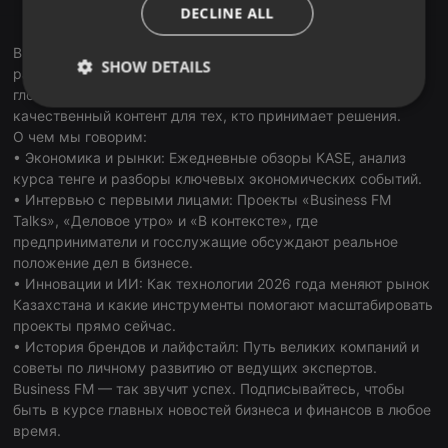
ITALIAN
DECLINE ALL
RadioGarden
Business FM Kazakhstan — первая и ведущая деловая
SHOW DETAILS
радиостанция страны. В наших подкастах мы объединяем
глобальные тренды и локальную экспертизу, создавая
Strictly
Targeting
Functionality
качественный контент для тех, кто принимает решения.
necessary
О чем мы говорим:
• Экономика и рынки: Ежедневные обзоры KASE, анализ
курса тенге и разборы ключевых экономических событий.
• Интервью с первыми лицами: Проекты «Business FM
Talks», «Деловое утро» и «В контексте», где
предприниматели и госслужащие обсуждают реальное
положение дел в бизнесе.
Strictly necessary
Targeting
Functionality
• Инновации и ИИ: Как технологии 2026 года меняют рынок
Strictly necessary cookies allow core website
Казахстана и какие инструменты помогают масштабировать
functionality such as user login and account
проекты прямо сейчас.
management. The website cannot be used properly
• История брендов и лайфстайл: Путь великих компаний и
without strictly necessary cookies.
советы по личному развитию от ведущих экспертов.
Provider /
Business FM — так звучит успех. Подписывайтесь, чтобы
Name
Expiration
Description
Domain
быть в курсе главных новостей бизнеса и финансов в любое
chatbox_minimized
.hearthis.at
Session
Chat
время.
configuration