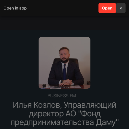
Open in app
search
Open
menu
×
BUSINESS FM
Илья Козлов, Управляющий
директор АО "Фонд
предпринимательства Даму"