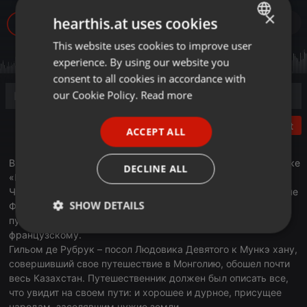
×
hearthis.at uses cookies
444
This website uses cookies to improve user
ENGLISH
experience. By using our website you
GERMAN
consent to all cookies in accordance with
FRENCH
our Cookie Policy.
Read more
PORTUGUESE
Post
ACCEPT ALL
SPANISH
ITALIAN
В этом выпуске программы «Бонжур, Казахстан!» в рубрике
DECLINE ALL
«Путешествие в восточные страны Гильома де Рубрука»
Чрезвычайный и Полномочный Посол Франции в Казахстане
SHOW DETAILS
Филипп Мартинэ зачитал первое письмо-воспоминание
путешественника королю Людовику Девятому, королю
Strictly
Targeting
Functionality
французскому.
necessary
Гильом де Рубрук – посол Людовика Девятого к Мункэ хану,
совершивший свое путешествие в Монголию, обошел почти
весь Казахстан. Путешественник должен был описать все,
что увидит на своем пути: и хорошее и дурное, присущее
народам, заселявшим чужие земли.