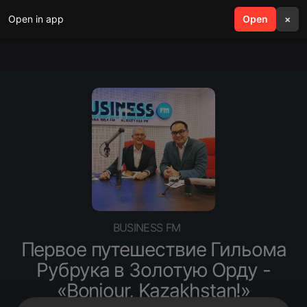
Open in app
search
Open
menu
×
BUSINESS FM
Первое путешествие Гильома
Рубрука в Золотую Орду -
«Bonjour, Kazakhstan!»