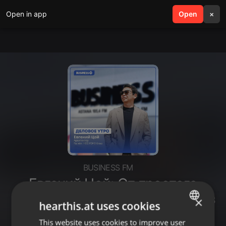
Open in app
search
Open
menu
×
BUSINESS FM
Евгений Цой: От простого
водителя до одного из лидеров
×
hearthis.at uses cookies
архитектурной индустрии
This website uses cookies to improve user
ENGLISH