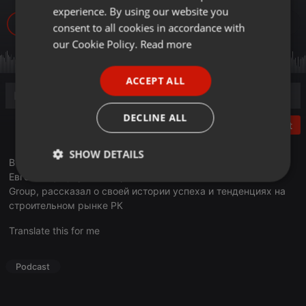
experience. By using our website you
GERMAN
546
consent to all cookies in accordance with
FRENCH
our Cookie Policy.
Read more
PORTUGUESE
ACCEPT ALL
SPANISH
ITALIAN
DECLINE ALL
Post
SHOW DETAILS
В эфире очередной выпуск программы «Деловое утро».
Евгений Цой, архитектор и основатель компании POMO
Strictly
Targeting
Functionality
Group, рассказал о своей истории успеха и тенденциях на
necessary
строительном рынке РК
Translate this for me
Podcast
Strictly necessary
Targeting
Functionality