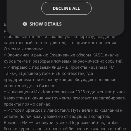
В Apple Music
ITALIAN
Tune In
DECLINE ALL
RadioGarden
SHOW DETAILS
Business FM Kazakhstan — первая и ведущая деловая
радиостанция страны. В наших подкастах мы объединяем
Strictly
Targeting
Functionality
глобальные тренды и локальную экспертизу, создавая
necessary
качественный контент для тех, кто принимает решения.
О чем мы говорим:
• Экономика и рынки: Ежедневные обзоры KASE, анализ
курса тенге и разборы ключевых экономических событий.
• Интервью с первыми лицами: Проекты «Business FM
Talks», «Деловое утро» и «В контексте», где
предприниматели и госслужащие обсуждают реальное
Strictly necessary
Targeting
Functionality
положение дел в бизнесе.
• Инновации и ИИ: Как технологии 2026 года меняют рынок
Strictly necessary cookies allow core website
Казахстана и какие инструменты помогают масштабировать
functionality such as user login and account
management. The website cannot be used properly
проекты прямо сейчас.
without strictly necessary cookies.
• История брендов и лайфстайл: Путь великих компаний и
Provider /
советы по личному развитию от ведущих экспертов.
Name
Expiration
Description
Domain
Business FM — так звучит успех. Подписывайтесь, чтобы
быть в курсе главных новостей бизнеса и финансов в любое
chatbox_minimized
.hearthis.at
Session
Chat