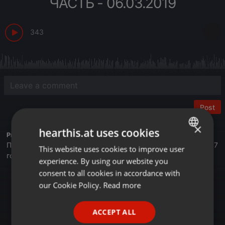
ЧАСТЬ - 06.03.2019
343
Post
×
hearthis.at uses cookies
Profile description of BUSINESS FM:
Первая деловая радиостанция в Казахстане. Вещаем с 2017
This website uses cookies to improve user
ENGLISH
года.
experience. By using our website you
GERMAN
consent to all cookies in accordance with
Астана - 105,4 FM
FRENCH
our Cookie Policy.
Read more
Алматы - 89,6 FM
Шымкент - 107,7 FM
PORTUGUESE
Онлайн на сайте Businessfm.kz
ACCEPT ALL
В Яндекс Станции
SPANISH